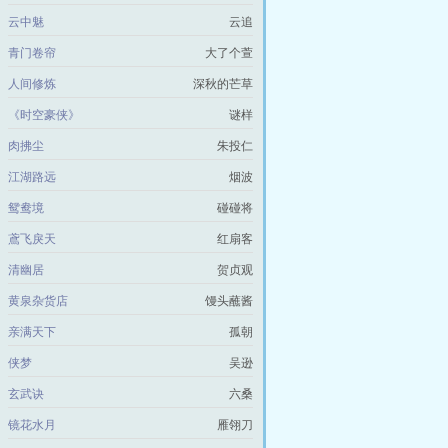
云中魅
云追
青门卷帘
大了个萱
人间修炼
深秋的芒草
《时空豪侠》
谜样
肉拂尘
朱投仁
江湖路远
烟波
鸳鸯境
碰碰将
鳶飞戾天
红扇客
清幽居
贺贞观
黄泉杂货店
馒头蘸酱
亲满天下
孤朝
侠梦
吴逊
玄武诀
六桑
镜花水月
雁翎刀