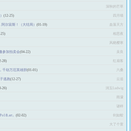
深秋的芒草
上）
(12-25)
四月喵
……阿尔宙斯！（大结局）
(01-19)
血落天方
-25)
相思夜
风晓樱寒
邀参加拍卖会
(04-22)
吴良
2-28)
红扇客
，千劫万厄英雄胆
(01-01)
六桑
公子逃跑
(12-27)
云追
3-26)
润玉Ludwig
雨濛
谜样
o1⒏аrt」
(02-02)
剑如蛟
大了个萱