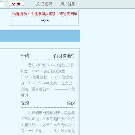
忘记密码
用户注册
温馨提示：手机版同步阅读，请访问网址
m.4g.re
千屿
白羽摘雕弓
晋江VIP2023-02-21完结 总书
评数：120227 当前被收藏数：
131218 营养液数：235735 文章积
分：2,623,750,400 文案： 正文已
完结，番外更新中。 ———— *关
键词：...
无垠
醉虎
地球的末日危机到来，黑暗集
团再次崛起，且看穿越回少年时代
的坚强战士，如何在末日危机之中
闯出一片天地。 注：因为这是