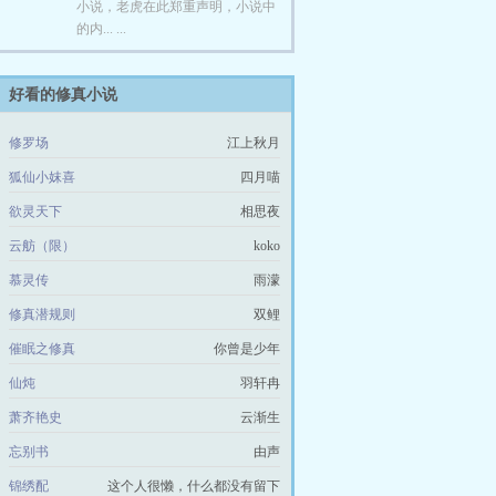
小说，老虎在此郑重声明，小说中
的内... ...
好看的修真小说
修罗场
江上秋月
狐仙小妺喜
四月喵
欲灵天下
相思夜
云舫（限）
koko
慕灵传
雨濛
修真潜规则
双鲤
催眠之修真
你曾是少年
仙炖
羽轩冉
萧齐艳史
云渐生
忘别书
由声
锦绣配
这个人很懒，什么都没有留下