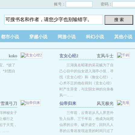
账号：
密码：
搜 索
都市小说
穿越小说
网游小说
科幻小说
其他小说
koko
玄女心经2
玄风斗士
宝。*披了
江湖臭名昭著的采花贼为了自
。*封图自
己心目中的仙女进入湖亭小筑，寻
找《玄女心经》和《御女心经》，
心术不正的他在得到《玄女心经》
时产生异变，与玄阴女神的分身春
风一... ...
雪满弓刀
仙帝归来
风无极光
得神秘女子
三年前，云青岩从凡人界意外
上修行之
坠入仙界。三千年后，他成为叱咤
起于天荒，
仙界的云帝。破开虚空，回到凡人
 ...
界的云青岩发现这里的时间只过了