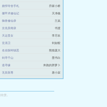
彪悍夺舍手札
乔家小桥
偃甲术修仙记
天净殇
御兽修仙录
兰岚
京兆异闻录
书渡
天运贵女
李尽欢
玄清卫
剑如蛟
名侦探柯镇恶
熊猫庞大
剑寻千山
墨书白
道寻缘
奔跑的胖萝卜
无良医尊
唐小寂
者欣赏。