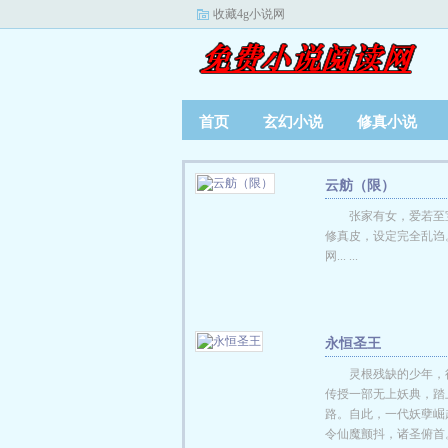
收藏4g小说网
首页
玄幻小说
修真小说
云舫（限）
张家有女，爱若至
修真皮，设定完全乱诌
网... ...
永恒圣王
灵根残缺的少年，
传授一部无上妖典，踏
路。自此，一代妖孽崛
令仙魔颤抖，诸圣俯首。...