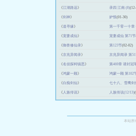
《
江湖路远
》
录四 江南 (8)
(12
《
剑神
》
妒恨
(01-30)
《
道寻缘
》
第一千零一十章
《
宠妻成仙
》
宠妻成仙 第71节
《
御兽修仙录
》
第123节
(02-02)
《
京兆异闻录
》
京兆异闻录 第5
《
名侦探柯镇恶
》
第469章 请封
《
鸿蒙一顾
》
鸿蒙一顾 第102
《
白痴剑仙
》
七十八、雪鹰剑
《
人族传说
》
人族传说(12/13)
本站所