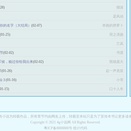
-28)
烟波
是风动
 你的名字（大结局）
(02-07)
奔跑的胖萝卜
(01-25)
荷之清扬
兰岚
1节
(02-02)
书渡
冠军侯，杨过你给我出来
(02-02)
熊猫庞大
节
(01-26)
起一声羌笛
仙３
(01-16)
小哥
(01-15)
口十人冬
有小说为转载作品，所有章节均由网友上传，转载至本站只是为了宣传本书让更多读
Copyright © 2021 4g小说网 All Rights Reserved.
粤ICP备8888888号 统计代码