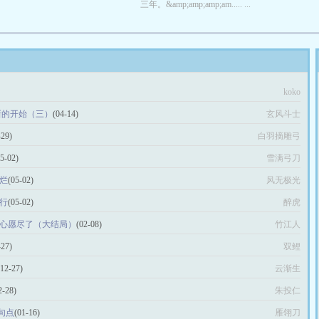
三年。&amp;amp;amp;am..... ...
koko
新的开始（三）
(04-14)
玄风斗士
-29)
白羽摘雕弓
05-02)
雪满弓刀
破烂
(05-02)
风无极光
行
(05-02)
醉虎
 心愿尽了（大结局）
(02-08)
竹江人
-27)
双鲤
(12-27)
云渐生
2-28)
朱投仁
句点
(01-16)
雁翎刀