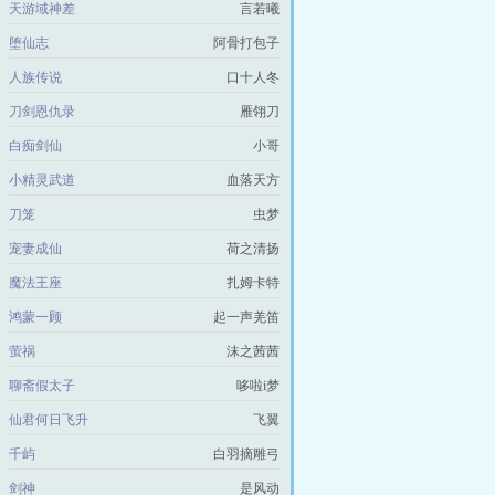
天游域神差
言若曦
堕仙志
阿骨打包子
人族传说
口十人冬
刀剑恩仇录
雁翎刀
白痴剑仙
小哥
小精灵武道
血落天方
刀笼
虫梦
宠妻成仙
荷之清扬
魔法王座
扎姆卡特
鸿蒙一顾
起一声羌笛
萤祸
沫之茜茜
聊斋假太子
哆啦i梦
仙君何日飞升
飞翼
千屿
白羽摘雕弓
剑神
是风动