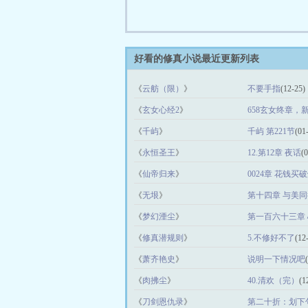
好看的修真小说最近更新列表
《
云舫（限）
》
不要手指
(12-25)
《
玄女心经2
》
658玄女终章，
《
千屿
》
千屿 第221节
(01
《
永恒圣王
》
12.第12章 夜话
(
《
仙帝归来
》
0024章 花钱买
《
无垠
》
第十四章 与美同
《
梦幻湮尘
》
第一百六十三章
《
修真潜规则
》
5.不修好不了
(12
《
萧齐艳史
》
说明一下情况吧
《
肉拂尘
》
40.清欢（完）
(1
《
刀剑恩仇录
》
第二十折：划下