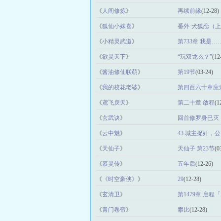
《
人间修炼
》
再续前缘
(12-28)
《
狐仙小妺喜
》
番外·犬狐恋（
《
小精灵武道
》
第733章 我是
《
欲灵天下
》
“玩双龙么？”
(12
《
酱油修仙联萌
》
第19节
(03-24)
《
我的校花老婆
》
第四百六十章应
《
鳶飞戾天
》
第二十章 啟程
(1
《
玄武诀
》
回首修罗身已灭
《
云中魅
》
43.城主捉奸，
《
天仙子
》
天仙子 第23节
(0
《
慕灵传
》
五年后
(12-26)
《
《时空豪侠》
》
29
(12-28)
《
玄清卫
》
第1479章 启程「Р
《
青门卷帘
》
攀比
(12-28)