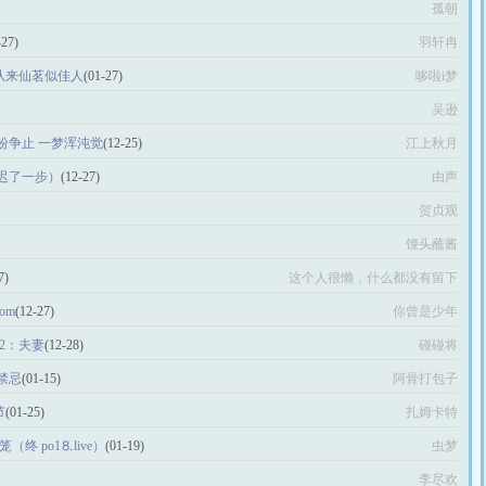
孤朝
-27)
羽轩冉
：从来仙茗似佳人
(01-27)
哆啦i梦
吴逊
纷争止 一梦浑沌觉
(12-25)
江上秋月
迟了一步）
(12-27)
由声
贺贞观
馒头蘸酱
7)
这个人很懒，什么都没有留下
om
(12-27)
你曾是少年
12：夫妻
(12-28)
碰碰将
禁忌
(01-15)
阿骨打包子
节
(01-25)
扎姆卡特
笼（终 po1⒏live）
(01-19)
虫梦
李尽欢