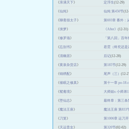
《
亲满天下
》
定浮生
(12-29)
《
仙炖
》
仙炖 第450节
(12
《
聊斋假太子
》
第693章 番外
《
侠梦
》
《After》
(12-31)
《
修罗场
》
「第八回」百年
《
忘别书
》
君霓（终究还是
《
清幽居
》
后记
(12-28)
《
黄泉杂货店
》
第185节
(12-29)
《
锦绣配
》
尾声（三）
(12-2
《
催眠之修真
》
第十一章 po-18.c
《
鸳鸯境
》
大师姐x 小师弟
《
堕仙志
》
最终章：第三条
《
魔法王座
》
魔法王座 第833
《
刀笼
》
第1006章 运刀开
《
天运贵女
》
第320节
(02-02)