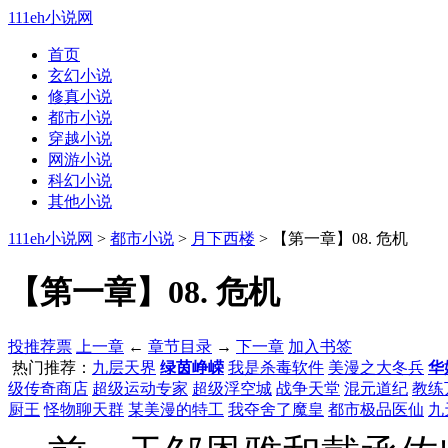
111eh小说网
首页
玄幻小说
修真小说
都市小说
穿越小说
网游小说
科幻小说
其他小说
111eh小说网
>
都市小说
>
月下西楼
> 【第一章】08. 危机
【第一章】08. 危机
投推荐票
上一章
←
章节目录
→
下一章
加入书签
热门推荐：
九层天界
绿茵峥嵘
我是杀毒软件
美漫之大冬兵
华
级传奇商店
超级运动专家
超级浮空城
战争天堂
混元道纪
教练
厨王
怪物聊天群
某美漫的特工
我夺舍了魔皇
都市极品医仙
九