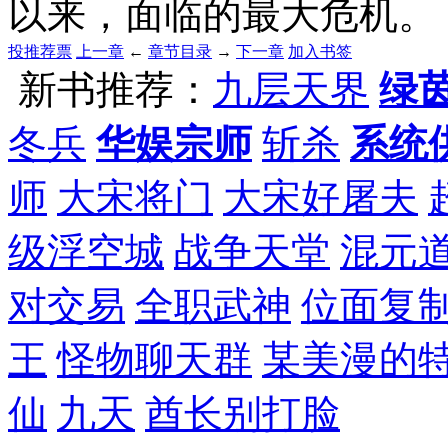
以来，面临的最大危机。
投推荐票
上一章
←
章节目录
→
下一章
加入书签
新书推荐：
九层天界
绿
冬兵
华娱宗师
斩杀
系统
师
大宋将门
大宋好屠夫
级浮空城
战争天堂
混元
对交易
全职武神
位面复
王
怪物聊天群
某美漫的
仙
九天
酋长别打脸