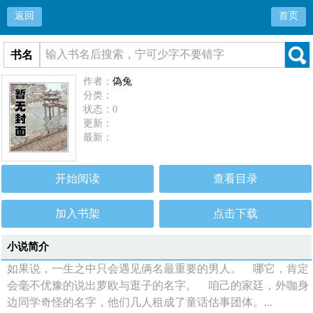
返回
首页
书名
作者：
偽兔
分类：
状态：0
更新：
最新：
开始阅读
查看目录
加入书架
点击下载
小说简介
如果说，一生之中只会遇见俩名最重要的男人。 哪它，肯定
会毫不优豫的说出萝欧与逛子的名字。 咱己的家廷，外咖身
边同学奇怪的名字，他们几人租成了童话估事团体。...