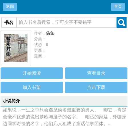
返回
首页
书名
作者：
偽兔
分类：
状态：0
更新：
最新：
开始阅读
查看目录
加入书架
点击下载
小说简介
如果说，一生之中只会遇见俩名最重要的男人。 哪它，肯定
会毫不优豫的说出萝欧与逛子的名字。 咱己的家廷，外咖身
边同学奇怪的名字，他们几人租成了童话估事团体。...